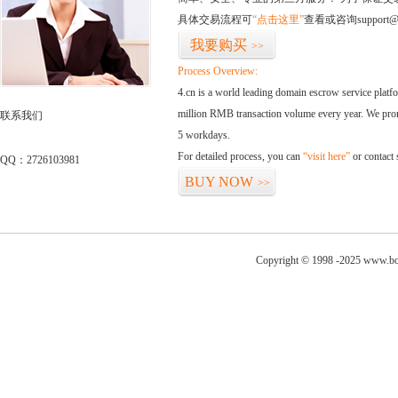
具体交易流程可
“点击这里”
查看或咨询support@
我要购买
>>
Process Overview:
4.cn is a world leading domain escrow service plat
million RMB transaction volume every year. We promi
联系我们
5 workdays.
For detailed process, you can
“visit here”
or contact
QQ：2726103981
BUY NOW
>>
Copyright © 1998 -2025 www.bo