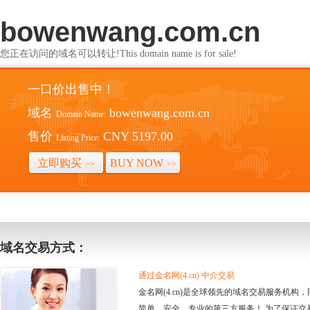
bowenwang.com.cn
您正在访问的域名可以转让!This domain name is for sale!
一口价出售中！
域名
bowenwang.com.cn
Domain Name:
售价
CNY 5197.00
Listing Price:
立即购买
BUY NOW
>>
>>
域名交易方式：
通过金名网(4.cn) 中介交易
金名网(4.cn)是全球领先的域名交易服务机
简单、安全、专业的第三方服务！ 为了保证交